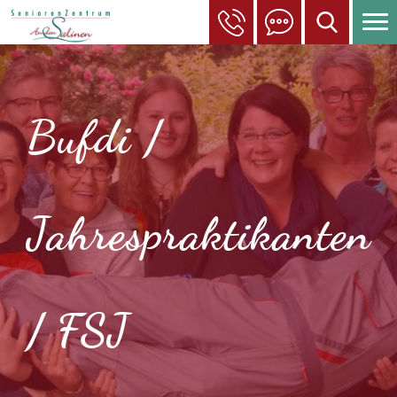
Bufdi /
Jahrespraktikanten
/ FSJ