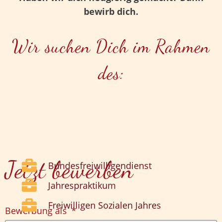
bewirb dich.
Wir suchen Dich im Rahmen
des:
Jetzt bewerben
Bundesfreiwilligendienst
Jahrespraktikum
Freiwilligen Sozialen Jahres
Bewerbung als